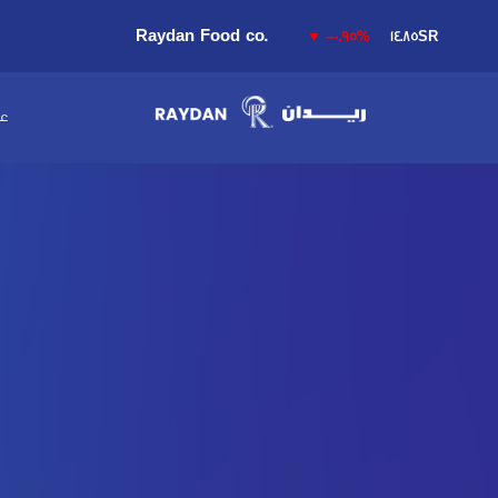
Raydan Food co.
▼
-0.95%
14.85SR
عن